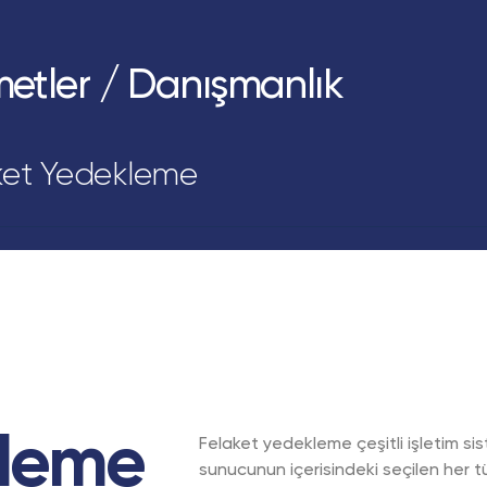
etler / Danışmanlık
ket Yedekleme
vleme
Felaket yedekleme çeşitli işletim sist
sunucunun içerisindeki seçilen her tü