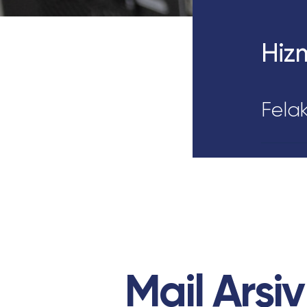
Hizm
Fela
Mail Arşi