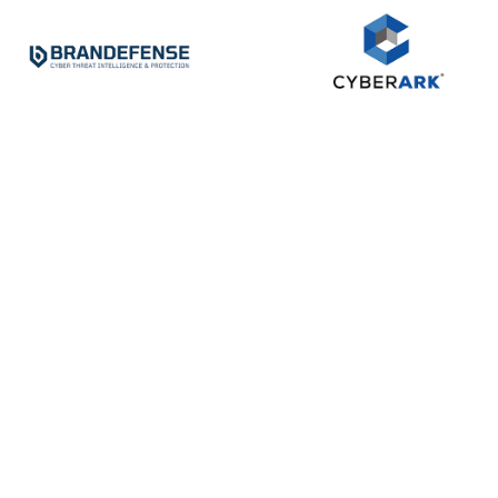
iletişim
İş Ortakları
Ana Sayfa
Sektörler