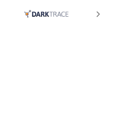
Kariyer
e-bültene kayıt olmak için lütfen
aşağıdaki bilgileri doldurunuz